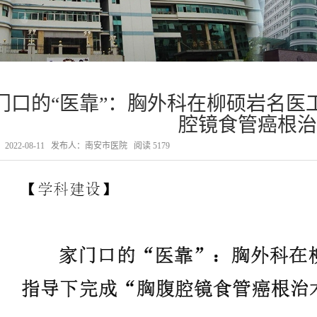
门口的“医靠”：胸外科在柳硕岩名医
腔镜食管癌根治
022-08-11
发布人：南安市医院
阅读
5179