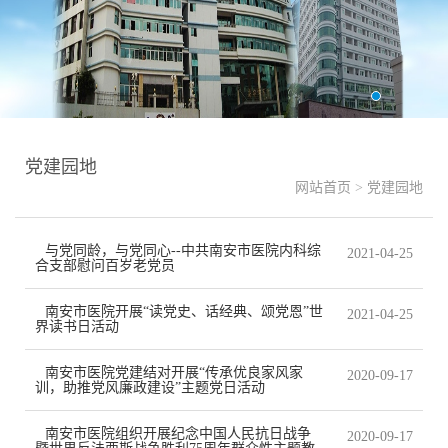
党建园地
网站首页
>
党建园地
与党同龄，与党同心--中共南安市医院内科综
2021-04-25
合支部慰问百岁老党员
南安市医院开展“读党史、话经典、颂党恩”世
2021-04-25
界读书日活动
南安市医院党建结对开展“传承优良家风家
2020-09-17
训，助推党风廉政建设”主题党日活动
南安市医院组织开展纪念中国人民抗日战争
2020-09-17