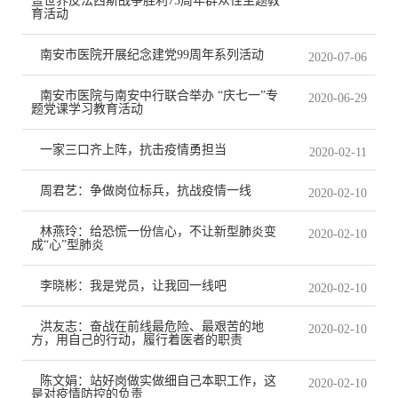
暨世界反法西斯战争胜利75周年群众性主题教
育活动
南安市医院开展纪念建党99周年系列活动
2020-07-06
南安市医院与南安中行联合举办 “庆七一”专
2020-06-29
题党课学习教育活动
一家三口齐上阵，抗击疫情勇担当
2020-02-11
周君艺：争做岗位标兵，抗战疫情一线
2020-02-10
林燕玲：给恐慌一份信心，不让新型肺炎变
2020-02-10
成“心”型肺炎
李晓彬：我是党员，让我回一线吧
2020-02-10
洪友志：奋战在前线最危险、最艰苦的地
2020-02-10
方，用自己的行动，履行着医者的职责
陈文娟：站好岗做实做细自己本职工作，这
2020-02-10
是对疫情防控的负责