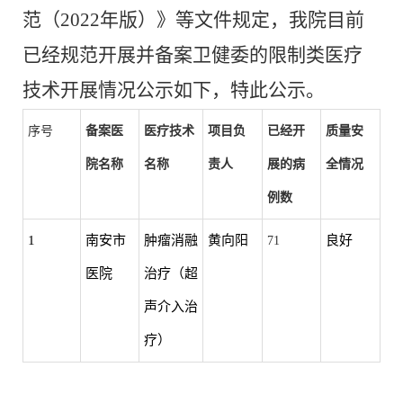
范（
2022
年版）》等文件规定，我院目前
已经规范开展并备案卫健委的限制类医疗
技术
开展情况公示
如下，特此公示。
序号
备案医
医疗技术
项目负
已经开
质量安
院名称
名称
责人
展的病
全情况
例数
1
南安市
肿瘤消融
黄向阳
良好
71
医院
治疗（超
声介入治
疗）