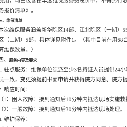
费用，均已包含在年度维保服务费总价中，不得另行收
务报价清单》。
三、维保清单
本次维保服务涵盖
新华院区
14部、江北院区（一期）5
区（二期）5部，具体详见附件1。（其中目前在用68
算维保数量。）
四、
服务内容及要求
1.
驻点服务：维保单位须派至少
3
名持证人员提供
24
员一致，变更须提前书面申请并获得院方同意。院方
2. 响应时间：
（
1
）
困人故障：接到通知后
10分钟内抵达现场实施救
（
2
）
一般故障：接到通知后
30分钟内抵达现场处理。
3. 维护保养：