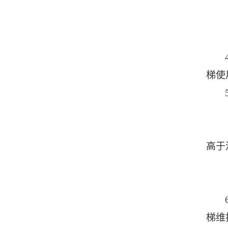
梯使
高于
梯维