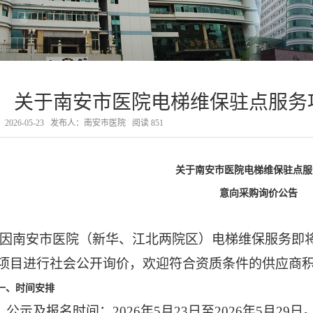
关于南安市医院电梯维保驻点服务
026-05-23
发布人：南安市医院
阅读
851
关于南安市医院电梯维保驻点服
意向采购
询价公告
因南安市医院（新华、江北两院区）电梯维保服务即
项目进行社会公开询价，欢迎符合资质条件的供应商
一、时间安排
1.
公示及报名时间：
202
6
年
5月2
3
日至
202
6
年
5月29日