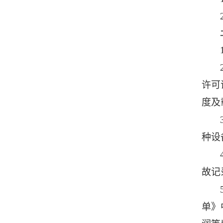
许可
度及
种设
故记
单》