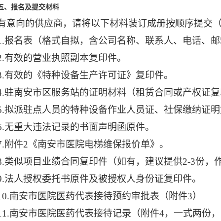
五、报名及提交材料
有意向的供应商，请将以下材料
装订成册
按顺序
提交
1.
报名表（格式自拟，含公司名称、联系人、电话、邮
2.
有效的营业执照副本复印件。
3.
有效的《特种设备生产许可证》复印件。
4.
驻南安市区服务站的证明材料（租赁合同或产权证复
5.
拟派驻点人员的特种设备作业人员证、社保缴纳证明
6.
无重大违法记录的书面声明函原件。
7.附件2
《南安市医院电梯维保报价单》。
8.
类似项目业绩合同复印件（如有，建议提供
2-3份
9.
法人授权委托书原件及被授权人身份证复印件。
10.
南安市医院医药代表接待预约审批表（附件
3
）
11.
南安市医院医药代表接待记录（附件
4
，一式两份，