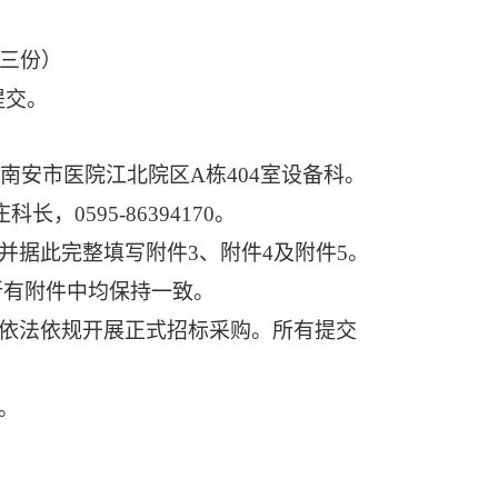
三份）
提交。
号，南安市医院江北院区A栋404室设备科。
科长，0595-86394170。
并据此完整填写附件
3
、附件
4
及附件
5
。
所有附件中均保持一致。
依法依规开展正式招标采购。所有提交
。