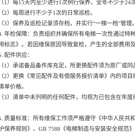
（
1
）
每
15天内至少进行1次例行保养，全年不少于24
（
2
）
每周进行不少于
1次的日常巡检。
（
3
）
保养及巡检记录须存档，并实行
“一梯一档”管理
4. 年检保障：负责组织并确保所有电梯一次性通过特
用标志》。若因维保原因导致复检，产生的全部费用
5. 配件供应：
（
1
）
承诺备品备件库充足，所更换配件须为原厂或同
（
2
）
更换《常见配件及有偿服务报价清单》内的项目
清单价格。
（
3
）
清单中未列明的任何配件，均视为已包含在年度
6.
质量标准：所有维保工作须严格遵守《中华人民共
护保养规则》、GB 7588《电梯制造与安装安全规范