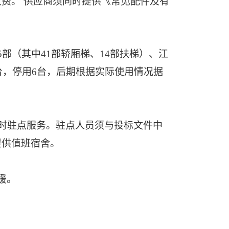
费。 供应商须同时提供《常见配件及有
5部（其中41部轿厢梯、14部扶梯）、江
台，停用6台，后期根据实际使用情况据
小时驻点服务。驻点人员须与投标文件中
提供值班宿舍。
援。