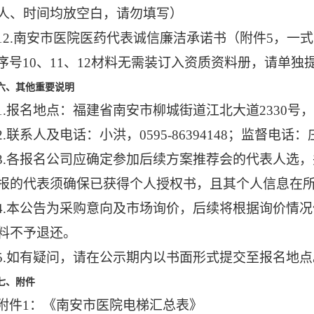
人、时间均放空白，请勿填写）
1
2.
南安市医院医药代表诚信廉洁承诺书（附件
5
，一式
序号
10、11
、
12
材料无需装订入资质资料册，请单独
六、其他重要说明
1.
报名地点：福建省南安市
柳城街道
江北大道
2330
2.
联系人及电话：小洪，
0595-86394148；监督电话：庄
3.
各报名公司应确定参加后续
方案推荐会
的代表人选，
报的代表须确保已获得个人授权书，且其个人信息在
4.
本公告为采购意向及市场询价，后续将根据询价情况
料不予退还。
5.
如有疑问，请在公示期内以书面形式提交至报名地点
七、附件
附件
1：
《南安市医院电梯汇总表》