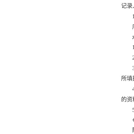
记录
所填
的资