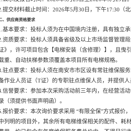
2.
提交材料截止时间：
202
6
年
5月
30
日，下午
17:30
二、供应商资格要求
1.
基本要求：投标人须为在中国境内注册，具有独立承
2.
资质要求：投标人须具备省级及以上市场监督管理局
证》，许可项目包含【电梯安装（含修理）】，且曳
载重、自动扶梯参数须覆盖本项目所有电梯规格。
3.
驻点要求：投标人须在南安市市区设有常驻维保服务
备作业人员证（
T证）的专职驻点维保人员，并提供人
4.
信誉要求：参加本次采购活动前三年内，在经营活动
录（须提供书面声明函）。
5.报价要求：本次询价要求采用 “有限全保”方式报
中列明的项目外，其余所有电梯维保相关的配件、耗