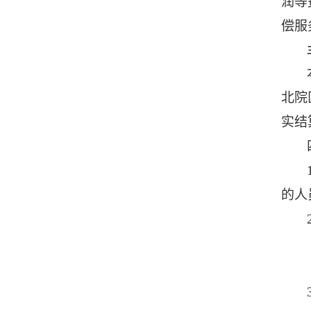
润等
偿服
北院
实结
的人