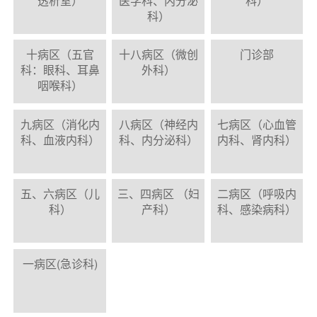
透析室）
医学科、内分泌
科）
科）
十病区（五官
十八病区（微创
门诊部
科：眼科、耳鼻
外科）
咽喉科）
九病区（消化内
八病区（神经内
七病区（心血管
科、血液内科）
科、内分泌科）
内科、肾内科）
五、六病区（儿
三、四病区 （妇
二病区（呼吸内
科）
产科）
科、感染病科）
一病区(急诊科)